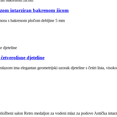
zom intarziran bakrenom žicom
amora s bakrenom pločom debljine 5 mm
tverolisne djeteline
om ima elegantan geometrijski uzorak djeteline s četiri lista, visoko