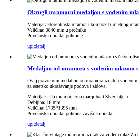
Okrugli mramorni medaljon s vodenim mla
Materijal: Florentinski mramor i kompozit umjetnog mr
Veličina: 3840 mm u prečniku
Površinska obrada: poliranje
upit
detalj
Medaljon od mramora s vodenim mlazom s če
Ovaj pravokutni medaljon od mramora izrađen vodenim mlaz
za estetsko ukrašavanje podova i zidova.
Materijal: Lila mramor, crna marquina i Sivec bijela
Debljina: 18 mm
Veličina: 1735*1395 mm
Površinska obrada: polirana završna obrada
upit
detalj