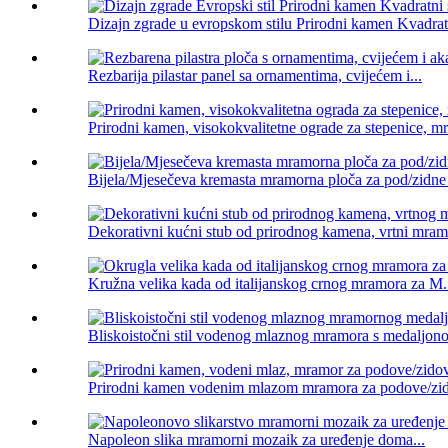
Dizajn zgrade u evropskom stilu Prirodni kamen Kvadratn
Rezbarija pilastar panel sa ornamentima, cvijećem i...
Prirodni kamen, visokokvalitetne ograde za stepenice, mr
Bijela/Mjesečeva kremasta mramorna ploča za pod/zidne 
Dekorativni kućni stub od prirodnog kamena, vrtni mramo
Kružna velika kada od italijanskog crnog mramora za M.
Bliskoistočni stil vodenog mlaznog mramora s medaljon
Prirodni kamen vodenim mlazom mramora za podove/zid
Napoleon slika mramorni mozaik za uređenje doma...