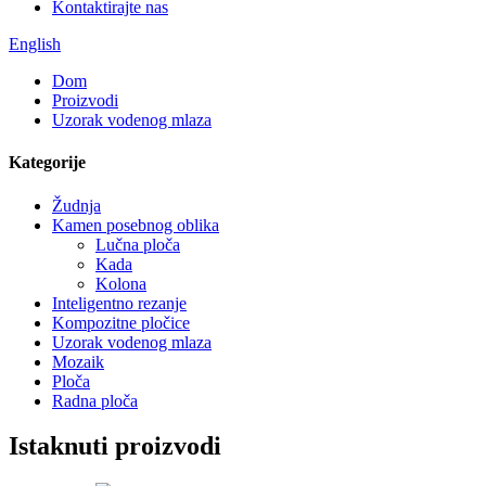
Kontaktirajte nas
English
Dom
Proizvodi
Uzorak vodenog mlaza
Kategorije
Žudnja
Kamen posebnog oblika
Lučna ploča
Kada
Kolona
Inteligentno rezanje
Kompozitne pločice
Uzorak vodenog mlaza
Mozaik
Ploča
Radna ploča
Istaknuti proizvodi