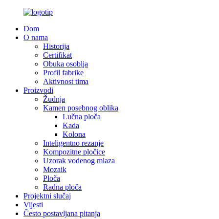
Dom
O nama
Historija
Certifikat
Obuka osoblja
Profil fabrike
Aktivnost tima
Proizvodi
Žudnja
Kamen posebnog oblika
Lučna ploča
Kada
Kolona
Inteligentno rezanje
Kompozitne pločice
Uzorak vodenog mlaza
Mozaik
Ploča
Radna ploča
Projektni slučaj
Vijesti
Često postavljana pitanja