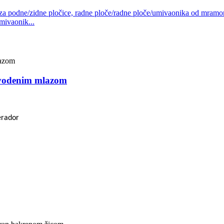
mivaonik...
 vodenim mlazom
erador