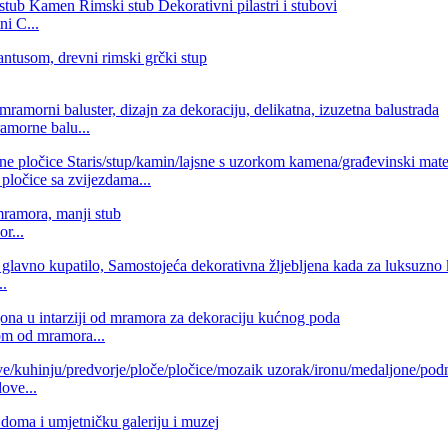
i C...
amorne balu...
pločice sa zvijezdama...
r...
..
om od mramora...
ove...