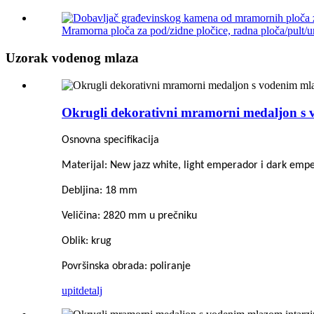
Mramorna ploča za pod/zidne pločice, radna ploča/pult/u
Uzorak vodenog mlaza
Okrugli dekorativni mramorni medaljon s
Osnovna specifikacija
Materijal: New jazz white, light emperador i dark emp
Debljina: 18 mm
Veličina: 2820 mm u prečniku
Oblik: krug
Površinska obrada: poliranje
upit
detalj